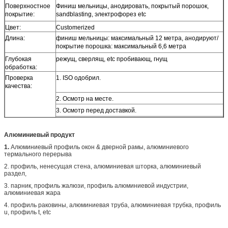
Поверхностное
Финиш мельницы, анодировать, покрытый порошок,
покрытие:
sandblasting, электрофорез etc
Цвет:
Customerized
Длина:
финиш мельницы: максимальный 12 метра, анодируют/
покрытие порошка: максимальный 6,6 метра
Глубокая
режущ, сверлящ, etc пробивающ, гнущ
обработка:
Проверка
1. ISO одобрил.
качества:
2. Осмотр на месте.
3. Осмотр перед доставкой.
4. Испытывая машина.
Алюминиевый продукт
1.
Алюминиевый профиль окон & дверной рамы, алюминиевого
термального перерыва
2. профиль, ненесущая стена, алюминиевая шторка, алюминиевый
раздел,
3. парник, профиль жалюзи, профиль алюминиевой индустрии,
алюминиевая жара
4. профиль раковины, алюминиевая труба, алюминиевая трубка, профиль
u, профиль t, etc