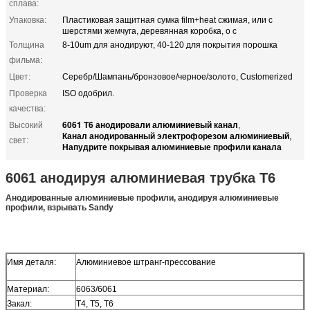
сплава:
Упаковка:
Пластиковая защитная сумка film+heat сжимая, или с
шерстями жемчуга, деревянная коробка, о c
Толщина
8-10um для анодируют, 40-120 для покрытия порошка
фильма:
Цвет:
Серебр/Шампань/бронзовое/черное/золото, Customerized
Проверка
ISO одобрил.
качества:
6061 T6 анодировали алюминиевый канал
Высокий
,
Канал анодированный электрофорезом алюминиевый
,
свет:
Напудрите покрывая алюминиевые профили канала
6061 анодируя алюминиевая трубка T6
Анодированные алюминиевые профили, анодируя алюминиевые
профили, взрывать Sandy
Имя деталя:
Алюминиевое штранг-прессование
Материал:
6063/6061
Закал:
T4, T5, T6