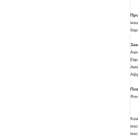
Про
маш
бар
Зам
Ази
Евр
Аме
Афр
Пов
Фин
Ком
мас
мас