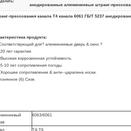
делить:
анодированные алюминиевые штранг-прессова
анг-прессования канала Т4 канала 6061 ГБ/Т 5237 анодиро
актеристика продукта:
 Соответствующий для? алюминиевые дверь & окно.?
. 20 лет гарантии.
. Высокая коррозионная устойчивость.
. 5-10 лет сопротивления погоды.
. Хорошее сопротивление & анти--царапина носки.
гонянное (6).Сизе.
юминиевый
6063/6061
ав
ал
Т4-Т6