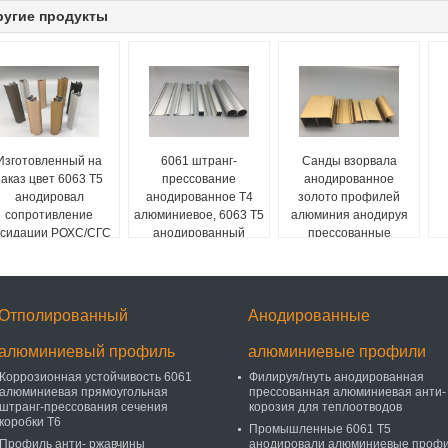
ругие продукты
Изготовленный на
6061 штранг-
Санды взорвала
заказ цвет 6063 Т5
прессование
анодированное
анодировал
анодированное Т4
золото профилей
сопротивление
алюминиевое, 6063 Т5
алюминия анодируя
ксидации РОХС/СГС
анодированный
прессованные
рофилей алюминия
алюминиевый канал
профили
а
алюминиевые
Отполированный
Анодированные
алюминиевый профиль
алюминиевые профили
Коррозионная устойчивость 6061
Филируя/гнуть анодированная
алюминиевая прямоугольная
прессованная алюминиевая анти-
штранг-прессования сечения
корозия для теплоотводов
коробки Т6
Промышленные 6061 Т5
Профиль анти- ржавчины
анодировали алюминиевые проф