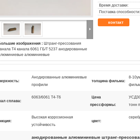
Время доставки:
Поставка способности
контакт
Большие изображения :
Штранг-прессования
канала Т4 канала 6061 ГБ/Т 5237 анодированные
алюминиевые алюминиевые
Анодированные алюминиевые
8-10у
верхность:
толщина фильма:
профили
фильм
6063/6061 Т4-Т6
Цена
УСД30
кал сплава:
прессформы:
тонн 
Высокая коррозионная
сереб
нкция:
цвет:
устойчивость
анодированные алюминиевые штранг-прессова