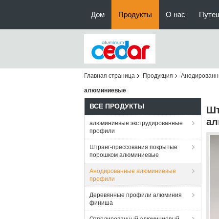
Дом
Продукты
О нас
Путе
Главная страница
Продукция
Анодированн
алюминиевые
ВСЕ ПРОДУКТЫ
Шт
ал
алюминиевые экструдированные
профили
Штранг-прессования покрытые
порошком алюминиевые
Анодированные алюминиевые
профили
Деревянные профили алюминия
финиша