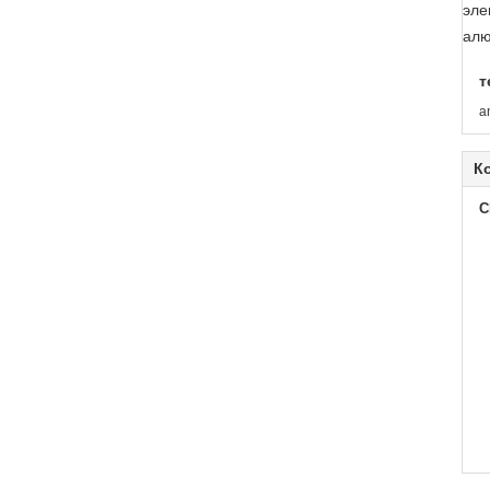
эле
алю
т
a
К
C