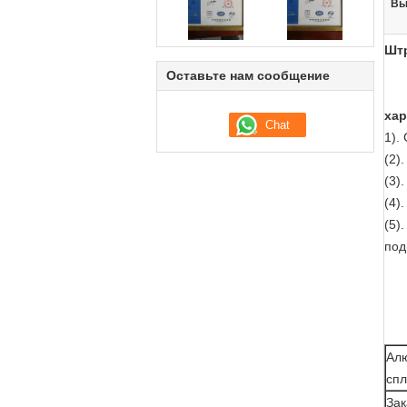
Вы
Штр
Оставьте нам сообщение
хар
1).
(2)
(3)
(4)
(5)
под
Ал
спл
Зак