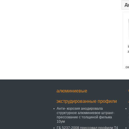
Д
о
п
алюминиевые
экструдированные профили
Анти- корозия анодировала
структурное алюминиевое штранг-
прессование с толщиной фильма
10ум
ГБ 5237-2008 прессовал профили Т4