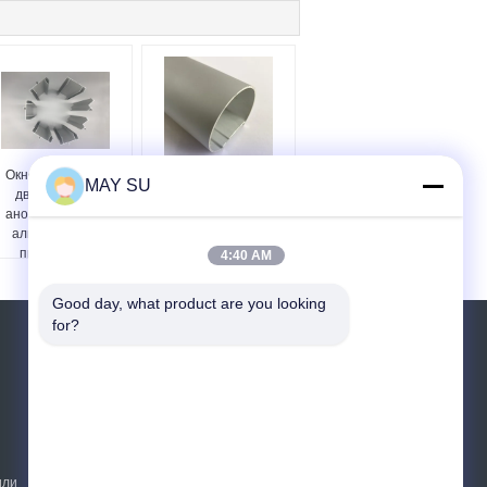
Окно и профили
Штранг-прессование
MAY SU
дверных рам
Sandblasting
анодированные
анодированный
алюминиевые
алюминиевый канал
прессовали
6061 T6
4:40 AM
люминиевый канал
Good day, what product are you looking 
for?
Отправить запрос
Отправить
или
Sitemap
|