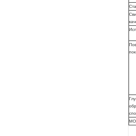
Ста
Сви
кач
Исп
По
по
Глу
об
спо
МО