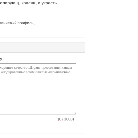
 полирующ, красящ и украсть
,
миниевый профиль
у
(
0
/ 3000)