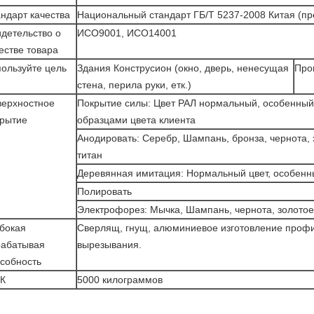
ндарт качества
Национальный стандарт ГБ/Т 5237-2008 Китая (пр
детельство о
ИСО9001, ИСО14001
естве товара
ользуйте цель
Здания Конструсион (окно, дверь, ненесущая
Про
стена, перила руки, етк.)
верхностное
Покрытие силы: Цвет РАЛ нормальный, особенный 
крытие
образцами цвета клиента
Анодировать: Серебр, Шампань, бронза, чернота, 
титан
Деревянная имитация: Нормальный цвет, особенн
Полировать
Электрофорез: Мычка, Шампань, чернота, золотое,
бокая
Сверлящ, гнущ, алюминиевое изготовление профил
рабатывая
вырезывания.
собность
К
5000 килограммов