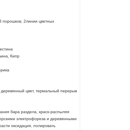
3 порошков,
2линии цветных
лестина
аина, Кипр
фрика
, деревянный цвет, термальный перерыв
ния бара раздела, краск-распыляя
терскими электрофореза и деревянными
расти оксидация, полировать