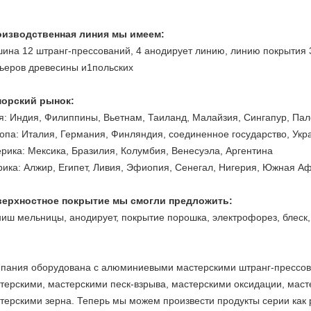
изводственная линия мы имеем:
ина 12 штранг-прессований,
4 анодирует линию,
линию покрытия 
ьеров
древесины
и
1польских
орский рынок:
я: Индия, Филиппины, Вьетнам, Таиланд, Малайзия, Сингапур, Па
опа: Италия, Германия, Финляндия, соединенное государство, Укр
рика: Мексика, Бразилия, Колумбия, Венесуэла, Аргентина
ика: Алжир, Египет, Ливия, Эфиопия, Сенегал, Нигерия, Южная А
ерхностное покрытие мы смогли предложить:
иш мельницы, анодирует, покрытие порошка, электрофорез, блеск
пания оборудована с алюминиевыми мастерскими штранг-прессова
терскими, мастерскими песк-взрыва, мастерскими оксидации, мас
терскими зерна. Теперь мы можем произвести продукты серии как 