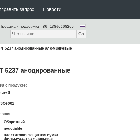
тправить запрос
Новости
Продажа и поддержка：
86--13866168269
Go
ГБ/Т 5237 анодированные алюминиевые
/Т 5237 анодированные
я о продукте:
Китай
ISO9001
ловия:
:
Оборотный
negotiable
пластиковая защитная сумка
фильм+хэат сужающаяся