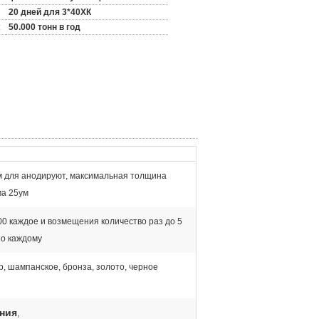
20 дней для 3*40ХК
:
50.000 тонн в год
м для анодируют, максимальная толщина
а 25ум
0 каждое и возмещения количество раз до 5
по каждому
р, шампанское, бронза, золото, черное
ния
,