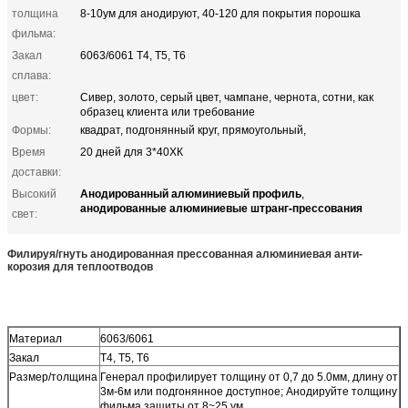
толщина
8-10ум для анодируют, 40-120 для покрытия порошка
фильма:
Закал
6063/6061 Т4, Т5, Т6
сплава:
цвет:
Сивер, золото, серый цвет, чампане, чернота, сотни, как
образец клиента или требование
Формы:
квадрат, подгонянный круг, прямоугольный,
Время
20 дней для 3*40ХК
доставки:
Анодированный алюминиевый профиль
Высокий
,
анодированные алюминиевые штранг-прессования
свет:
Филируя/гнуть анодированная прессованная алюминиевая анти-
корозия для теплоотводов
Материал
6063/6061
Закал
Т4, Т5, Т6
Размер/толщина
Генерал профилирует толщину от 0,7 до 5.0мм, длину от
3м-6м или подгонянное доступное; Анодируйте толщину
фильма защиты от 8~25 ум,