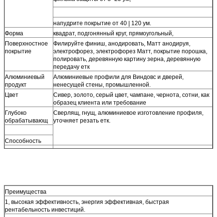
напудрите покрытие от 40 | 120 ум.
Форма
квадрат, подгонянный круг, прямоугольный,
Поверхностное
Филируйте финиш, анодировать, Матт анодируя,
покрытие
электрофорез, электрофорез Матт, покрытие порошка,
полировать, деревянную картину зерна, деревянную
передачу етк
Алюминиевый
Алюминиевые профили для Виндовс и дверей,
продукт
ненесущей стены, промышленной.
Цвет
Сивер, золото, серый цвет, чампане, чернота, сотни, как
образец клиента или требование
Глубоко
Сверлящ, гнущ, алюминиевое изготовление профиля,
обрабатывающ
уточняет резать етк.
Способность
Стандартный
ГБ 5237-2008, или подгонянный
Сертификат
ИСО9001, ИСО14001
МОК
5000 килограммов 5Тонс
Условие оплаты
Депозит Т/Т 30% & Т/Т70% против экземпляра Б/Л, Л/К
Преимущества
1, высокая эффективность, энергия эффективная, быстрая
рентабельность инвестиций.