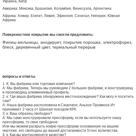
Украина, Кипр
Америка: Мексика, Бразилия, Колумбия, Венесуэла, Аргентина
Африка: Алжир, Египет, Ливия, Эфиопия, Сенегал, Нигерия, Южная
Африка
Поверхностное покрытие мы смогли предложить:
Финиш мельницы, анодирует, покрытие порошка, электрофорез,
блеск, деревянный цвет, термальный перерыв
вопросы и ответы
1. К: Вы фабрика или торговая компания?
А: Мы фабрика. Теперь мы руководим 2 больших фабрики, и конструирующ
и производящ алюминиевый профиль.
2. к: Где ваша фабрика обнаружена местонахождение? Как могу я посетить
там?
А: Наша фабрика расположена в Сюанченг, Аньхое Провинсе.Ит
принимает 2 часа от Шанхая поездом КРХ.
3. к: Ваш образец свободен?
А: Мы само-конструировали прессформу, если вы используете нашу
прессформу, то свое свободное.
Или мы можем раскрыть новую прессформу основанную на вашем
чертеже, его свободны до вашей достигаемости 5тонс количества.
4. к: Как вы контролируете качество?