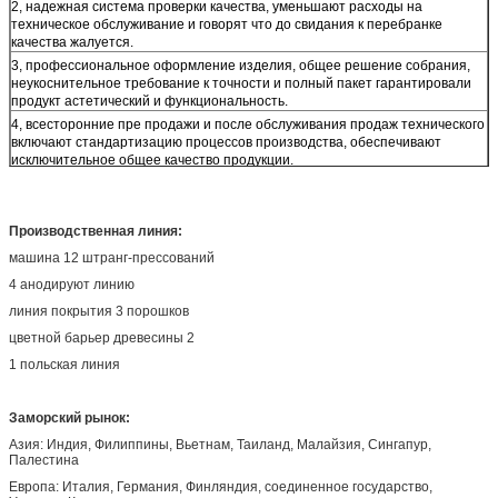
2, надежная система проверки качества, уменьшают расходы на
техническое обслуживание и говорят что до свидания к перебранке
качества жалуется.
3, профессиональное оформление изделия, общее решение собрания,
неукоснительное требование к точности и полный пакет гарантировали
продукт астетический и функциональность.
4, всесторонние пре продажи и после обслуживания продаж технического
включают стандартизацию процессов производства, обеспечивают
исключительное общее качество продукции.
5, Эрадикате спрятанная опасность из безопасности здания и
качественные вопросы. 6, легкая замена и обслуживание из частей носки.
Производственная линия:
машина 12 штранг-прессований
4 анодируют линию
линия покрытия 3 порошков
цветной барьер древесины 2
1 польская линия
Заморский рынок:
Азия: Индия, Филиппины, Вьетнам, Таиланд, Малайзия, Сингапур,
Палестина
Европа: Италия, Германия, Финляндия, соединенное государство,