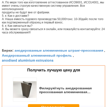
А: По мере того как изготовление аттестованное ИСО9001, ИСО14001, мы
имеет очень строгую качественную систему управления. Все
неполноценное
продукты не будут вне от фабрики.
5. к: Как о доставке?
А: Наша емкость годового производства 50,000тонс. 10-30дайс после того
как подтверженный образец и первый взнос.
6. к: Как связаться вы?
А: Вы можете сразу связаться я онлайн, или пожалуйста контактируйте: 24
часа обслуживания!!!
анодированные алюминиевые штранг-прессования
Бирки:
,
Анодированный алюминиевый профиль
,
anodised aluminium extrusions
Получить лучшую цену для
Филируя/гнуть анодированная
прессованная алюминиевая
анти- корозия для
теплоотводов