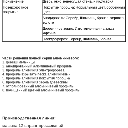
Применение
Дверь, окно, ненесущая стена, и индустрия.
Поверхностное
Покрытие порошка: Нормальный цвет, особенный
покрытие
цвет
Анодировать: Серебр, Шампань, бронза, чернота,
золото
Деревянное зерно: Изготовленная на заказ
картина
Электрофорез: Серебр, Шампань, бронза,
чернота, золото
Полировать: Кисловочный полировать,
полировать 3-кислоты
Части решения полной серии алюминиевого:
Глубокая обрабатывая
Сверлящ, гнущ, алюминиевое изготовление
1. финиш мельницы
способность
профиля, уточняет резать етк.
2. анодированный алюминиевый профиль
3. профиль алюминия электрофореза
4. профиль взрывать песка алюминиевый
5. профиль алюминия покрытия порошка
6. профиль алюминия зерна древесины
7. отполированный алюминиевый профиль
8. почищенный щеткой алюминиевый профиль
Производственная линия:
машина 12 штранг-прессований