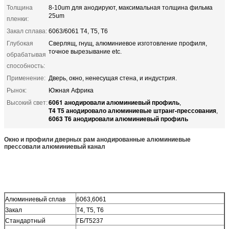
Толщина
8-10um для анодируют, максимальная толщина фильма
25um
пленки:
Закал сплава:
6063/6061 T4, T5, T6
Глубокая
Сверлящ, гнущ, алюминиевое изготовление профиля,
точное вырезывание etc.
обрабатывая
способность:
Применение:
Дверь, окно, ненесущая стена, и индустрия.
Рынок:
Южная Африка
6061 анодировали алюминиевый профиль
Высокий свет:
,
T4 T5 анодировало алюминиевые штранг-прессования
,
6063 T6 анодировали алюминиевый профиль
Окно и профили дверных рам анодированные алюминиевые
прессовали алюминиевый канал
Алюминиевый сплав
6063,6061
Закал
Т4, Т5, Т6
Стандартный
ГБ/Т5237