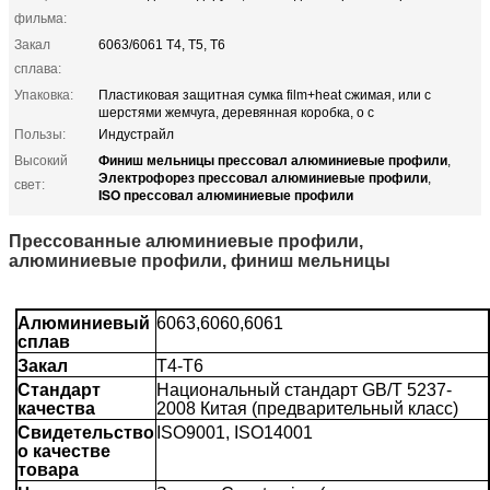
фильма:
Закал
6063/6061 T4, T5, T6
сплава:
Упаковка:
Пластиковая защитная сумка film+heat сжимая, или с
шерстями жемчуга, деревянная коробка, о c
Пользы:
Индустрайл
Финиш мельницы прессовал алюминиевые профили
Высокий
,
Электрофорез прессовал алюминиевые профили
,
свет:
ISO прессовал алюминиевые профили
Прессованные алюминиевые профили,
алюминиевые профили, финиш мельницы
Алюминиевый
6063,6060,6061
сплав
Закал
T4-T6
Стандарт
Национальный стандарт GB/T 5237-
качества
2008 Китая (предварительный класс)
Свидетельство
ISO9001, ISO14001
о качестве
товара