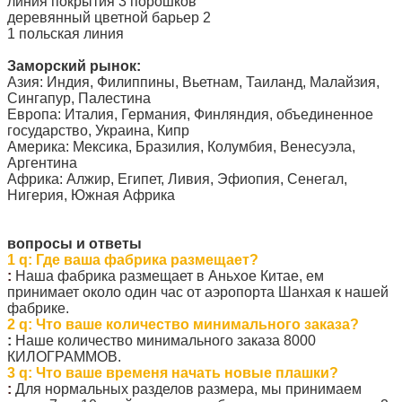
линия покрытия 3 порошков
деревянный цветной барьер 2
1 польская линия
Заморский рынок:
Азия: Индия, Филиппины, Вьетнам, Таиланд, Малайзия,
Сингапур, Палестина
Европа: Италия, Германия, Финляндия, объединенное
государство, Украина, Кипр
Америка: Мексика, Бразилия, Колумбия, Венесуэла,
Аргентина
Африка: Алжир, Египет, Ливия, Эфиопия, Сенегал,
Нигерия, Южная Африка
вопросы и ответы
1 q: Где ваша фабрика размещает?
:
Наша фабрика размещает в Аньхое Китае, ем
принимает около один час от аэропорта Шанхая к нашей
фабрике.
2 q: Что ваше количество минимального заказа?
:
Наше количество минимального заказа 8000
КИЛОГРАММОВ.
3 q: Что ваше временя начать новые плашки?
:
Для нормальных разделов размера, мы принимаем