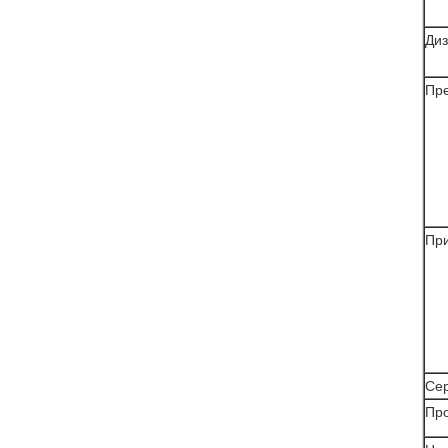
Диз
Пр
Пр
Се
Про