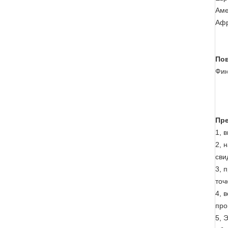
Аме
Афр
Пов
Фин
Пр
1, 
2, 
сви
3, 
точ
4, 
про
5, 