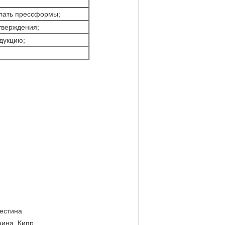
лать прессформы;
тверждения;
дукцию;
лестина
аина, Кипр