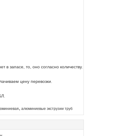
т в запасе, то, оно согласно количеству.
лачиваем цену перевозки.
БЛ.
,
люминиевая
алюминиевые экструзии труб
у