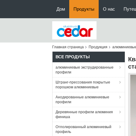
Дом
Продукты
О нас
Путе
Главная страница
Продукция
алюминиевые
ВСЕ ПРОДУКТЫ
Кв
ст
алюминиевые экструдированные
профили
Штранг-прессования покрытые
порошком алюминиевые
Анодированные алюминиевые
профили
Деревянные профили алюминия
финиша
Отполированный алюминиевый
профиль