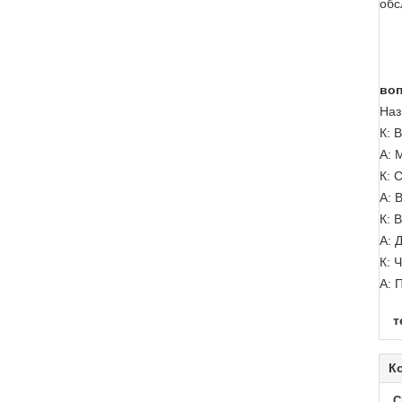
обс
воп
Наз
К: 
А: 
К: 
А: 
К: 
А: 
К: 
А: 
т
К
C