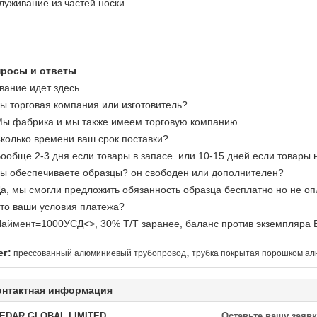
луживание из частей носки.
росы и ответы
вание идет здесь.
Вы торговая компания или изготовитель?
Мы фабрика и мы также имеем торговую компанию.
Сколько времени ваш срок поставки?
Вообще 2-3 дня если товары в запасе. или 10-15 дней если товары не
Вы обеспечиваете образцы? он свободен или дополнителен?
Да, мы смогли предложить обязанность образца бесплатно но не оп
Что ваши условия платежа?
Паймент=1000УСД<>, 30% Т/Т заранее, баланс против экземпляра 
,
ег:
прессованный алюминиевый трубопровод
трубка покрытая порошком а
онтактная информация
EDAR GLOBAL LIMITED
Оставьте вашу заявк