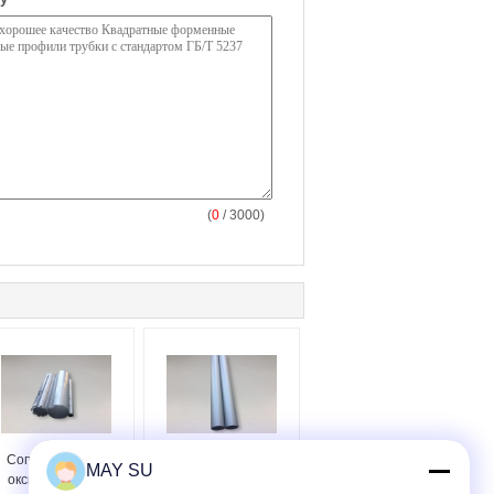
(
0
/ 3000)
Сопротивление
Трубка толстой стены
MAY SU
оксидации ГБ/Т
безшовная круглая