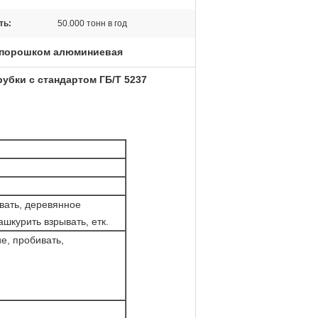
ть:
50.000 тонн в год
 порошком алюминиевая
бки с стандартом ГБ/Т 5237
вать, деревянное
шкурить взрывать, етк.
е, пробивать,