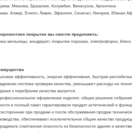
рика: Мексика, Бразилия, Колумбия, Венесуэла, Аргентина
ика: Алжир, Египет, Ливия, Эфиопия, Сенегал, Нигерия, Южная А
ерхностное покрытие мы смогли предложить:
иш мельницы, анодирует, покрытие порошка, электрофорез, блеск
еимущества
высокая эффективность, энергия эффективная, быстрая рентабельн
надежная система проверки качества, уменьшают расходы на технич
дания к перебранке качества жалуется.
профессиональное оформление изделия, общее решение собрания,
ности и полный пакет гарантировали продукт астетический и функц
всесторонние пре продажи и после обслуживания продаж техничес
изводства, обеспечивают исключительное общее качество продукц
Эрадикате спрятанная опасность из безопасности здания и качестве