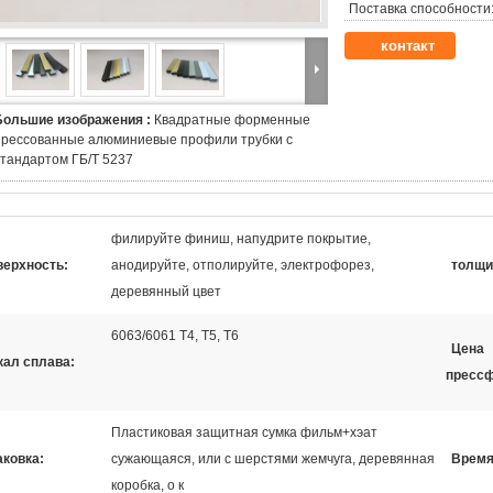
Поставка способности
контакт
Большие изображения :
Квадратные форменные
прессованные алюминиевые профили трубки с
стандартом ГБ/Т 5237
филируйте финиш, напудрите покрытие,
верхность:
анодируйте, отполируйте, электрофорез,
толщи
деревянный цвет
6063/6061 Т4, Т5, Т6
Цена
кал сплава:
пресс
Пластиковая защитная сумка фильм+хэат
аковка:
сужающаяся, или с шерстями жемчуга, деревянная
Время
коробка, о к