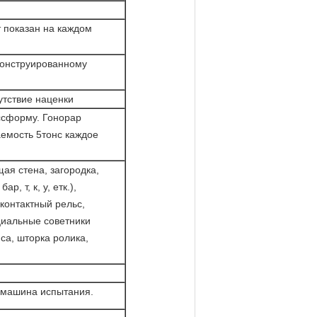
 показан на каждом
конструированному
утствие наценки
ссформу. Гонорар
аемость 5тонс каждое
я стена, загородка,
, т, к, у, етк.),
контактный рельс,
циальные советники
са, шторка ролика,
3. машина испытания.