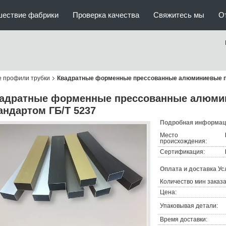
шествие фабрики
Проверка качества
Свяжитесь мы
О
 профили трубки
Квадратные форменные прессованные алюминиевые пр
адратные форменные прессованные алюмин
андартом ГБ/Т 5237
Подробная информаци
Место
происхождения:
Сертификация:
Оплата и доставка Ус
Количество мин заказа
Цена:
Упаковывая детали:
Время доставки: