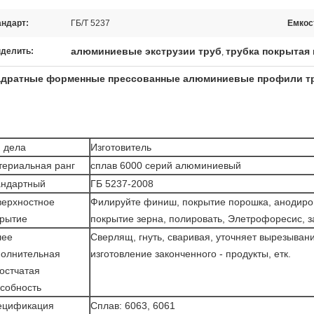
андарт:
ГБ/Т 5237
Емкос
алюминиевые экструзии труб
трубка покрытая
делить:
,
дратные форменные прессованные алюминиевые профили тру
 дела
Изготовитель
ериальная ранг
сплав 6000 серий алюминиевый
андартный
ГБ 5237-2008
верхностное
Филируйте финиш, покрытие порошка, анодиро
крытие
покрытие зерна, полировать, Элетрофоресис, за
лее
Сверлящ, гнуть, сваривая, уточняет вырезывани
полнительная
изготовление законченного - продукты, етк.
остчатая
собность
ецификация
Сплав: 6063, 6061