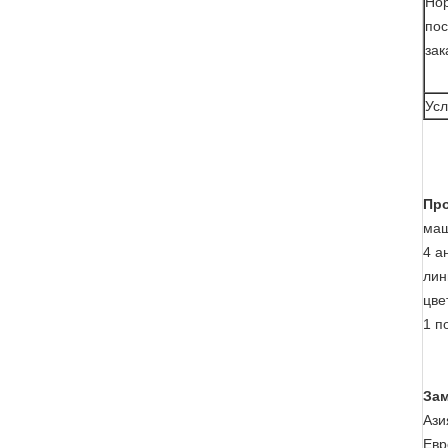
Но
пос
зак
Усл
Про
маш
4 а
лин
цве
1 п
Зам
Ази
Евр