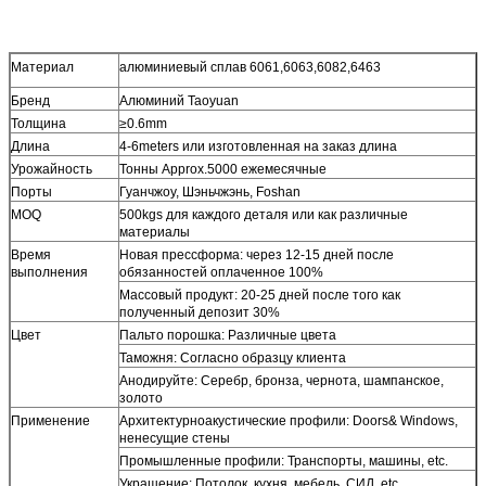
Материал
алюминиевый сплав 6061,6063,6082,6463
Бренд
Алюминий Taoyuan
Толщина
≥0.6mm
Длина
4-6meters или изготовленная на заказ длина
Урожайность
Тонны Approx.5000 ежемесячные
Порты
Гуанчжоу, Шэньчжэнь, Foshan
MOQ
500kgs для каждого деталя или как различные
материалы
Время
Новая прессформа: через 12-15 дней после
выполнения
обязанностей оплаченное 100%
Массовый продукт: 20-25 дней после того как
полученный депозит 30%
Цвет
Пальто порошка: Различные цвета
Таможня: Согласно образцу клиента
Анодируйте: Серебр, бронза, чернота, шампанское,
золото
Применение
Архитектурноакустические профили: Doors& Windows,
ненесущие стены
Промышленные профили: Транспорты, машины, etc.
Украшение: Потолок, кухня, мебель, СИД, etc.