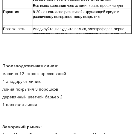
Все использования чего алюминиевые профили для
Гарантия
8-20 лет согласно различной окружающей среде и
различному поверхностному покрытию
Поверхность
Анодируйте, напудрите пальто, электрофорез, зерно
древесины, взрывать песка, полировать, чистя щеткой
Форма
Квадрат, квартира, круг, полость, овал, треугольник, U-
профили, L-профили, T-профили, H-профили,
незаконный или подгонянный
Оплата
Западное соединение, грамм денег, T/T 30% для
депозита, баланса перед доставкой
Производственная линия:
Сертификат
9001:2008 ISO, CQM, SGS, CE, BV, SONCAP/GB, ISO, JIS,
КАК, NZS, QUALICOAT
машина 12 штранг-прессований
4 анодируют линию
линия покрытия 3 порошков
деревянный цветной барьер 2
1 польская линия
Заморский рынок: