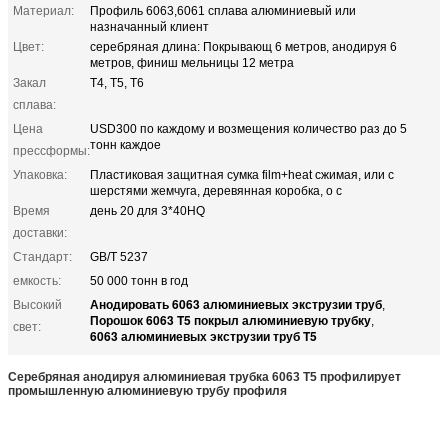
Материал:
Профиль 6063,6061 сплава алюминиевый или
назначанный клиент
Цвет:
серебряная длина: Покрывающ 6 метров, анодируя 6
метров, финиш мельницы 12 метра
Закал
T4, T5, T6
сплава:
Цена
USD300 по каждому и возмещения количество раз до 5
тонн каждое
прессформы:
Упаковка:
Пластиковая защитная сумка film+heat сжимая, или с
шерстями жемчуга, деревянная коробка, о c
Время
день 20 для 3*40HQ
доставки:
Стандарт:
GB/T 5237
емкость:
50 000 тонн в год
Анодировать 6063 алюминиевых экструзии труб
Высокий
,
Порошок 6063 T5 покрыл алюминиевую трубку
,
свет:
6063 алюминиевых экструзии труб T5
Серебряная анодируя алюминиевая трубка 6063 T5 профилирует
промышленную алюминиевую трубу профиля