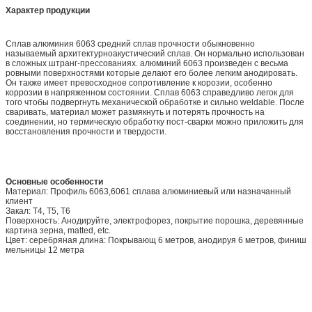
Характер продукции
Сплав алюминия 6063 средний сплав прочности обыкновенно
называемый архитектурноакустический сплав. Он нормально использован
в сложных штранг-прессованиях. алюминий 6063 произведен с весьма
ровными поверхностями которые делают его более легким анодировать.
Он также имеет превосходное сопротивление к корозии, особенно
коррозии в напряженном состоянии. Сплав 6063 справедливо легок для
того чтобы подвергнуть механической обработке и сильно weldable. После
сваривать, материал может размякнуть и потерять прочность на
соединении, но термическую обработку пост-сварки можно приложить для
восстановления прочности и твердости.
Основные особенности
Материал: Профиль 6063,6061 сплава алюминиевый или назначанный
клиент
Закал: T4, T5, T6
Поверхность: Анодируйте, электрофорез, покрытие порошка, деревянные
картина зерна, matted, etc.
Цвет: серебряная длина: Покрывающ 6 метров, анодируя 6 метров, финиш
мельницы 12 метра