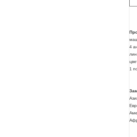
Про
маш
4 а
лин
цве
1 п
Зам
Ази
Евр
Аме
Афр