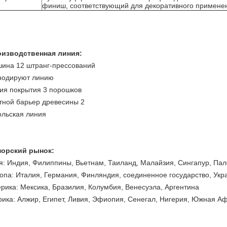
финиш, соответствующий для декоративного примене
изводственная линия:
ина 12 штранг-прессований
нодируют линию
ия покрытия 3 порошков
тной барьер древесины 2
ольская линия
орский рынок:
я: Индия, Филиппины, Вьетнам, Таиланд, Малайзия, Сингапур, Па
опа: Италия, Германия, Финляндия, соединенное государство, Укр
рика: Мексика, Бразилия, Колумбия, Венесуэла, Аргентина
ика: Алжир, Египет, Ливия, Эфиопия, Сенегал, Нигерия, Южная А