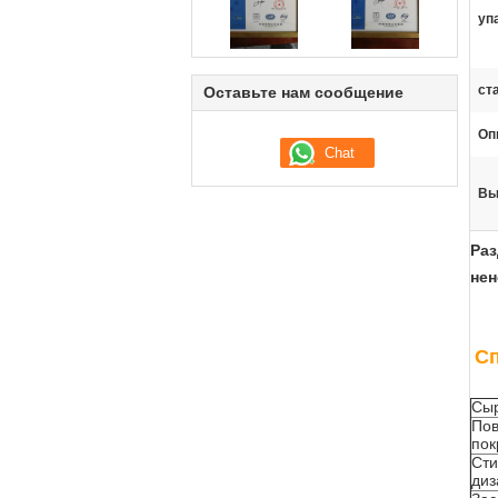
уп
ст
Оставьте нам сообщение
Оп
Вы
Ра
нен
С
Сыр
Пов
пок
Ст
диз