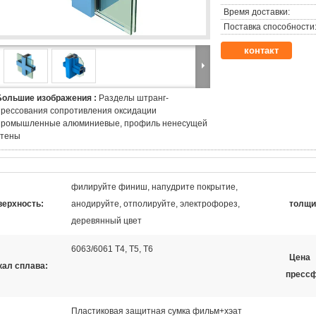
Время доставки:
Поставка способности
контакт
Большие изображения :
Разделы штранг-
прессования сопротивления оксидации
промышленные алюминиевые, профиль ненесущей
стены
филируйте финиш, напудрите покрытие,
верхность:
анодируйте, отполируйте, электрофорез,
толщи
деревянный цвет
6063/6061 Т4, Т5, Т6
Цена
кал сплава:
пресс
Пластиковая защитная сумка фильм+хэат