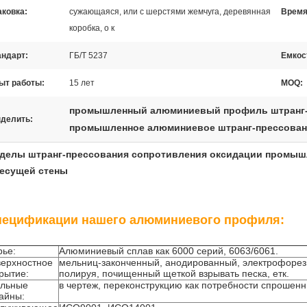
аковка:
сужающаяся, или с шерстями жемчуга, деревянная
Время
коробка, о к
андарт:
ГБ/Т 5237
Емкос
ыт работы:
15 лет
MOQ:
промышленный алюминиевый профиль штранг-
делить:
промышленное алюминиевое штранг-прессова
зделы штранг-прессования сопротивления оксидации промы
есущей стены
пецификации нашего алюминиевого профиля:
ье:
Алюминиевый сплав как 6000 серий, 6063/6061.
ерхностное
мельниц-законченный, анодированный, электрофорез
рытие:
полируя, почищенный щеткой взрывать песка, етк.
ильные
в чертеж, переконструкцию как потребности спрошенн
айны: