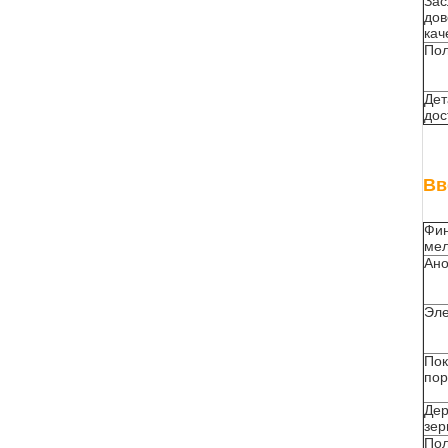
За
дов
кач
Пол
Дет
дос
Вв
Фи
ме
Ано
Эл
Пок
по
Дер
зер
Пол