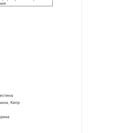
ния
лестина
аина, Кипр
фрика