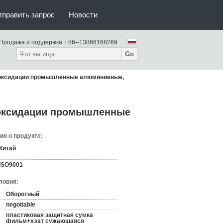
тправить запрос
Новости
Продажа и поддержка：
86--13866168269
Go
 оксидации промышленные алюминиевые,
 оксидации промышленные
я о продукте:
Китай
ISO9001
ловия:
:
Оборотный
negotiable
пластиковая защитная сумка
фильм+хэат сужающаяся