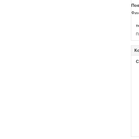
Пов
Фин
т
П
К
C