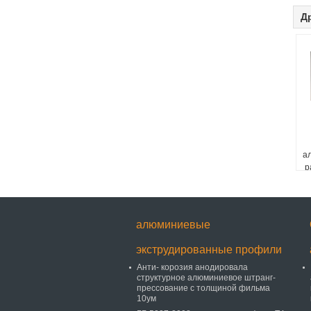
Д
а
р
алюминиевые
экструдированные профили
Анти- корозия анодировала
структурное алюминиевое штранг-
прессование с толщиной фильма
10ум