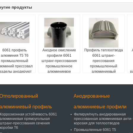
ругие продукты
6061 профиль
Анодное окисление
Профиль теплоотвода
алюминия Т5 Т6
профиля 6061
6061 штранг-
промышленный
штранг-прессования
прессования
люминий прессовал
промышленное
промышленный
азделы анодируют
алюминиевое
алюминиевый
р
поверхность
Отполированный
Анодированные
алюминиевый профиль
алюминиевые профили
Коррозионная устойчивость 6061
Филируя/гнуть анодированная
алюминиевая прямоугольная
прессованная алюминиевая анти-
штранг-прессования сечения
корозия для теплоотводов
коробки Т6
Промышленные 6061 Т5