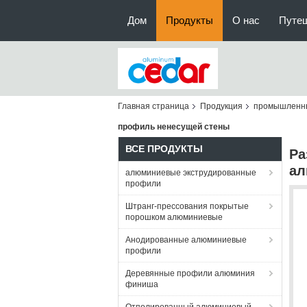
Дом
Продукты
О нас
Путе
Главная страница
Продукция
промышленн
профиль ненесущей стены
ВСЕ ПРОДУКТЫ
Ра
ал
алюминиевые экструдированные
профили
Штранг-прессования покрытые
порошком алюминиевые
Анодированные алюминиевые
профили
Деревянные профили алюминия
финиша