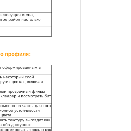
 ненесущая стена,
угое район настолько
го профиля:
м сформированным в
ь некоторый слой
ругих цветах, включая
ьный прозрачный фильм
клеарер и посмотреть бит
.
пылена на часть, для того
ионной устойчивости
 цвета
ать текстуру выглядит как
а оба доступные
сформировать зеркало как