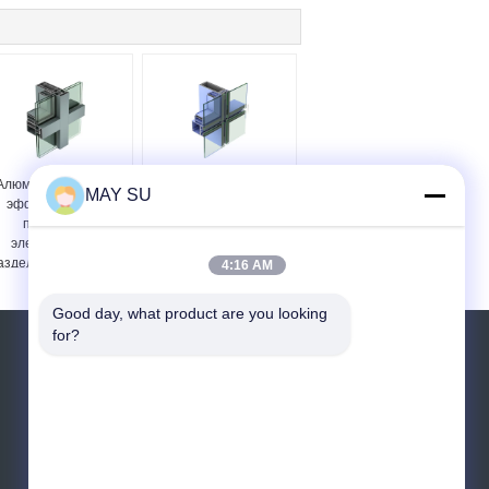
Алюминий высокой
Ненесущей стены
MAY SU
эффективности
профиля ОЭМ
прессовал
сопротивляться
электрофорез
алкалиа рамки
азделов для дверей
промышленной
4:16 AM
алюминиевой
алюминиевый
Good day, what product are you looking 
for?
Отправить запрос
Отправить