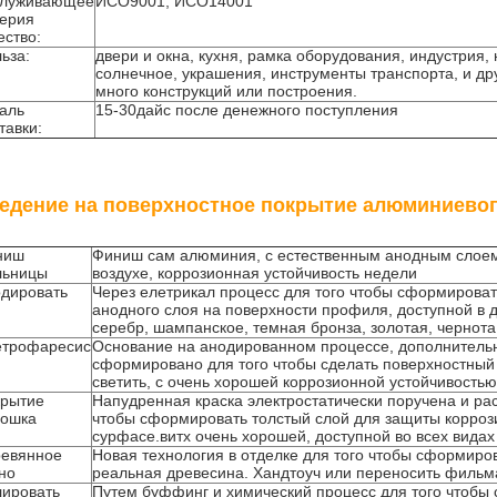
служивающее
ИСО9001, ИСО14001
ерия
ество:
ьза:
двери и окна, кухня, рамка оборудования, индустрия,
солнечное, украшения, инструменты транспорта, и др
много конструкций или построения.
аль
15-30дайс после денежного поступления
тавки:
едение на поверхностное покрытие алюминиево
ниш
Финиш сам алюминия, с естественным анодным слое
льницы
воздухе, коррозионная устойчивость недели
дировать
Через елетрикал процесс для того чтобы сформироват
анодного слоя на поверхности профиля, доступной в д
серебр, шампанское, темная бронза, золотая, чернота
етрофаресис
Основание на анодированном процессе, дополнител
сформировано для того чтобы сделать поверхностный 
светить, с очень хорошей коррозионной устойчивостью
рытие
Напудренная краска электростатически поручена и рас
рошка
чтобы сформировать толстый слой для защиты корроз
сурфасе.витх очень хорошей, доступной во всех видах
евянное
Новая технология в отделке для того чтобы сформиров
но
реальная древесина. Хандтоуч или переносить фильм
ировать
Путем буффинг и химический процесс для того чтобы 