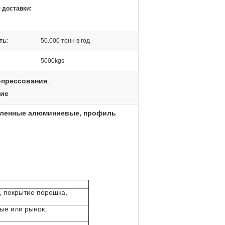
 доставки:
ть:
50.000 тонн в год
5000kgs
прессования
,
ние
шленные алюминиевые, профиль
, покрытие порошка,
ые или рынок.