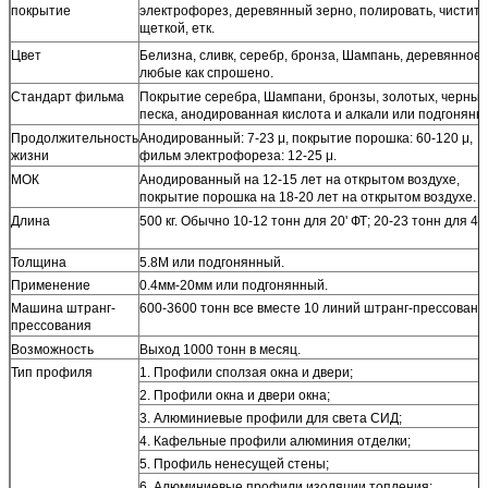
покрытие
электрофорез, деревянный зерно, полировать, чистить
щеткой, етк.
Цвет
Белизна, сливк, серебр, бронза, Шампань, деревянное 
любые как спрошено.
Стандарт фильма
Покрытие серебра, Шампани, бронзы, золотых, черных
песка, анодированная кислота и алкали или подгонянн
Продолжительность
Анодированный: 7-23 μ, покрытие порошка: 60-120 μ,
жизни
фильм электрофореза: 12-25 μ.
МОК
Анодированный на 12-15 лет на открытом воздухе,
покрытие порошка на 18-20 лет на открытом воздухе.
Длина
500 кг. Обычно 10-12 тонн для 20' ФТ; 20-23 тонн для 40
Толщина
5.8М или подгонянный.
Применение
0.4мм-20мм или подгонянный.
Машина штранг-
600-3600 тонн все вместе 10 линий штранг-прессовани
прессования
Возможность
Выход 1000 тонн в месяц.
Тип профиля
1. Профили сползая окна и двери;
2. Профили окна и двери окна;
3. Алюминиевые профили для света СИД;
4. Кафельные профили алюминия отделки;
5. Профиль ненесущей стены;
6. Алюминиевые профили изоляции топления;