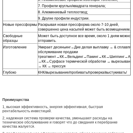
7. Профили круглых/квадрата генерала;
8. Алюминиевый теплоотвод;
9. Другие профили индустрии.
Новые прессформы
Раскрывая новая прессформа около 7-10 дней,
совершенно цена насыпей может быть возмещением.
Свободные
Может быть доступное все время, около 1 дням можно
образцы
отправить.
Изготовление
Умирает десиньинг→Дие делая выплавку → & сплавля
обслуживание продажи
треатмент→КК→Вельдинг→Пакинг→КК→Шиппинг→Аф
→КК→Сурфасе термической обработки → вырезывани
→ КК → прессуя
Глубоко
КНК/вырезывание/пробивать/проверка/выстукивать/
обрабатывающ
сверлить/филируя
Аттестация
1. 9001:2008 ИСО9001-2008/ИСО; КЭ
Преимущества
1, высокая эффективность, энергия эффективная, быстрая
рентабельность инвестиций.
2, надежная система проверки качества, уменьшают расходы на
техническое обслуживание и говорят что до свидания к перебранке
качества жалуется.