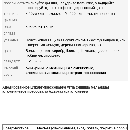
поверхность:
филируйте финиш, напудрите покрытие, анодируйте,
отполируйте, электрофорез, деревянный цвет
толщина
8-10ум для анодируют, 40-120 для покрытия порошка
фильма:
Закал
6063/6061 Т5, Т6
сплава:
упаковка:
Пластиковая защитная сумка фильм+хэат сужающаяся, или
с шерстями жемчуга, деревянная коробка, о к
цвет:
Белизна, сливк, серебр, бронза, Шампань, деревянное и
любые как спрошено.
стандарт:
ГБ/Т 5237
окна финиша мельницы алюминиевые
Высокий
,
алюминиевые мельницы штранг-прессования
свет:
Анодированное штранг-прессование угла финиша мельницы
алюминиевое прессовало Адвокатура алюминия т
Поверхностное
Мельниц-законченный, анодировать, покрытие порошк