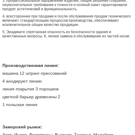
3, профессиональное оформление изделия, общее решение собрания,
неукоснительное требование к точности и полный пакет гарантировали
продукт астетический и функциональность.
4, всесторонние пре продажи и после обслуживания продаж технического
включают стандартизацию процессов производства, обеспечивают
исключительное общее качество продукции.
5, Эрадикате спрятанная опасность из безопасности здания и
качественные вопросы. 6, легкая замена и обслуживание из частей носки.
Производственная линия:
машина 12 штранг-прессований
4 анодируют линию
линия покрытия 3 порошков
цветной барьер древесины 2
1 польская линия
Заморский рынок:
Азия: Индия, Филиппины, Вьетнам, Таиланд, Малайзия,