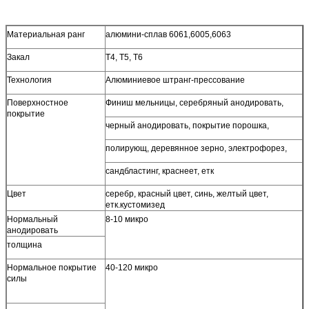
Материальная ранг
алюмини-сплав 6061,6005,6063
Закал
Т4, Т5, Т6
Технология
Алюминиевое штранг-прессование
Поверхностное
Финиш мельницы, серебряный анодировать,
покрытие
черный анодировать, покрытие порошка,
полирующ, деревянное зерно, электрофорез,
сандбластинг, краснеет, етк
Цвет
серебр, красный цвет, синь, желтый цвет,
етк.кустомизед
Нормальный
8-10 микро
анодировать
толщина
Нормальное покрытие
40-120 микро
силы