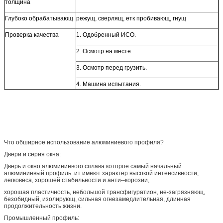
толщина
Глубоко обрабатывающ
режущ, сверлящ, етк пробивающ, гнущ
Проверка качества
1. Одобренный ИСО.
2. Осмотр на месте.
3. Осмотр перед грузить.
4. Машина испытания.
Что обширное использование алюминиевого профиля?
Двери и серия окна:
Дверь и окно алюминиевого сплава которое самый начальный
алюминиевый профиль .ит имеют характер высокой интенсивности,
легковеса, хорошей стабильности и анти--корозии,
хорошая пластичность, небольшой трансфигуратион, не-загрязняющ,
безобидный, изолирующ, сильная огнезамедлительная, длинная
продолжительность жизни.
Промышленный профиль: