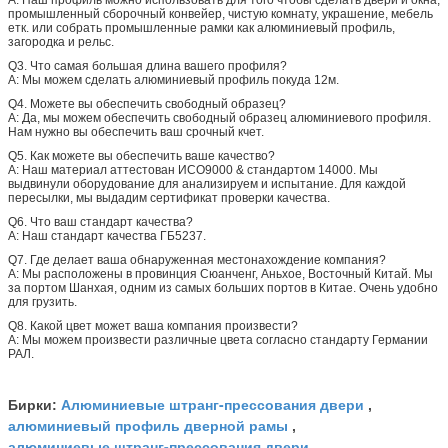
промышленный сборочный конвейер, чистую комнату, украшение, мебель
етк. или собрать промышленные рамки как алюминиевый профиль,
загородка и рельс.
Q3. Что самая большая длина вашего профиля?
А: Мы можем сделать алюминиевый профиль покуда 12м.
Q4. Можете вы обеспечить свободный образец?
А: Да, мы можем обеспечить свободный образец алюминиевого профиля.
Нам нужно вы обеспечить ваш срочный кчет.
Q5. Как можете вы обеспечить ваше качество?
А: Наш материал аттестован ИСО9000 & стандартом 14000. Мы
выдвинули оборудование для анализируем и испытание. Для каждой
пересылки, мы выдадим сертификат проверки качества.
Q6. Что ваш стандарт качества?
А: Наш стандарт качества ГБ5237.
Q7. Где делает ваша обнаруженная местонахождение компания?
А: Мы расположены в провинция Сюанченг, Аньхое, Восточный Китай. Мы
за портом Шанхая, одним из самых больших портов в Китае. Очень удобно
для грузить.
Q8. Какой цвет может ваша компания произвести?
А: Мы можем произвести различные цвета согласно стандарту Германии
РАЛ.
Алюминиевые штранг-прессования двери
Бирки:
,
алюминиевый профиль дверной рамы
,
алюминиевые штранг-прессования двери