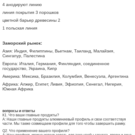
4 анодируют линию
линия покрытия 3 порошков
цветной барьер древесины 2
1 польская линия
Заморский рынок:
Азия: Индия, Филиппины, Вьетнам, Таиланд, Малайзия,
Сингапур, Палестина
Европа: Италия, Германия, Финляндия, соединенное
государство, Украина, Кипр
Америка: Мексика, Бразилия, Колумбия, Венесуэла, Аргентина
Африка: Алжир, Египет, Ливия, Эфиопия, Сенегал, Нигерия,
Южная Африка
вопросы и ответы
К1. Что ваши главные продукты?
А: Наши главные продукты алюминиевый профиль и свои соответствуя
части. Мы также совмещаем профили для того чтобы завершить рамку.
Q2. Что применение вашего профиля?
А: Наш профиль можно использовать для того чтобы сделать двери и окна,