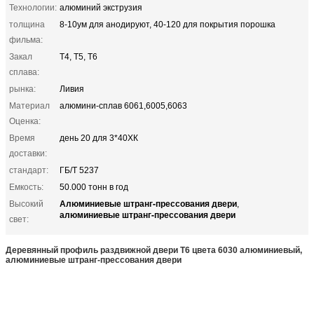
Технологии:
алюминий экструзия
толщина
8-10ум для анодируют, 40-120 для покрытия порошка
фильма:
Закал
T4, T5, T6
сплава:
рынка:
Ливия
Материал
алюмини-сплав 6061,6005,6063
Оценка:
Время
день 20 для 3*40ХК
доставки:
стандарт:
ГБ/Т 5237
Емкость:
50.000 тонн в год
Алюминиевые штранг-прессования двери
Высокий
,
алюминиевые штранг-прессования двери
свет:
Деревянный профиль раздвижной двери Т6 цвета 6030 алюминиевый,
алюминиевые штранг-прессования двери