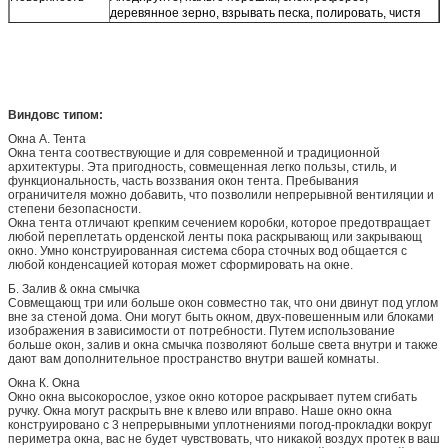
деревянное зерно, взрывать песка, полировать, чистя
щеткой
Форма
Квадрат, плоский, круглый, неубедительный, овальный,
треугольник, У-профили, Л-профили, Т-профили, Х-
профили, солдат нерегулярной армии или подгонянный
Оплата
Западное соединение, грамм денег, Т/Т 30% для
Виндовс типом:
депозита, баланса перед доставкой
Окна А. Тента
Сертификат
9001:2008 ИСО, ККМ, СГС, КЭ, БВ, СОНКАП/ГБ, ИСО,
Окна тента соотвествующие и для современной и традиционной
ДЖИС, АС, НЗС, КУАЛИКОАТ
архитектуры. Эта пригодность, совмещенная легко пользы, стиль, и
функциональность, часть воззвания окон тента. Пребывания
ограничителя можно добавить, что позволили непрерывной вентиляции и
степени безопасности.
Окна тента отличают крепким сечением коробки, которое предотвращает
любой переплетать орденской ленты пока раскрывающ или закрывающ
окно. Умно конструированная система сбора сточных вод общается с
любой конденсацией которая может сформировать на окне.
Б. Залив & окна смычка
Совмещающ три или больше окон совместно так, что они двинут под углом
вне за стеной дома. Они могут быть окном, двух-повешенным или блоками
изображения в зависимости от потребности. Путем использование
больше окон, залив и окна смычка позволяют больше света внутри и также
дают вам дополнительное пространство внутри вашей комнаты.
Окна К. Окна
Окно окна высокорослое, узкое окно которое раскрывает путем сгибать
ручку. Окна могут раскрыть вне к влево или вправо. Наше окно окна
конструировано с 3 непрерывными уплотнениями погод-прокладки вокруг
периметра окна, вас не будет чувствовать, что никакой воздух протек в ваш