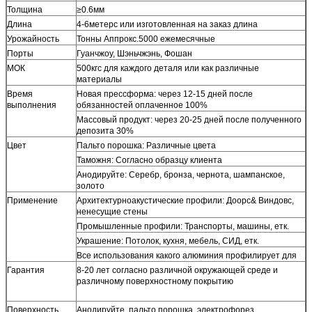
Толщина
≥0.6мм
Длина
4-6метерс или изготовленная на заказ длина
Урожайность
Тонны Аппрокс.5000 ежемесячные
Порты
Гуанчжоу, Шэньчжэнь, Фошан
МОК
500кгс для каждого деталя или как различные
материалы
Время
Новая прессформа: через 12-15 дней после
выполнения
обязанностей оплаченное 100%
Массовый продукт: через 20-25 дней после полученного
депозита 30%
Цвет
Пальто порошка: Различные цвета
Таможня: Согласно образцу клиента
Анодируйте: Серебр, бронза, чернота, шампанское,
золото
Применение
Архитектурноакустические профили: Доорс& Виндовс,
ненесущие стены
Промышленные профили: Транспорты, машины, етк.
Украшение: Потолок, кухня, мебель, СИД, етк.
Все использования какого алюминия профилирует для
Гарантия
8-20 лет согласно различной окружающей среде и
различному поверхностному покрытию
Поверхность
Анодируйте, пальто порошка, электрофорез,