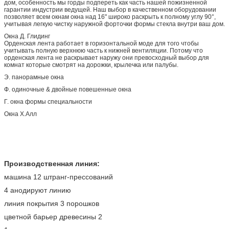
дом, особенность мы горды подпереть как часть нашей пожизненной
гарантии индустрии ведущей. Наш выбор в качественном оборудовании
позволяет всем окнам окна над 16" широко раскрыть к полному углу 90°,
учитывая легкую чистку наружной форточки формы стекла внутри ваш дом.
Окна Д. Глидинг
Орденская лента работает в горизонтальной моде для того чтобы
учитывать полную верхнюю часть к нижней вентиляции. Потому что
орденская лента не раскрывает наружу они превосходный выбор для
комнат которые смотрят на дорожки, крылечка или палубы.
Э. панорамные окна
Ф. одиночные & двойные повешенные окна
Г. окна формы специальности
Окна Х.Алл
Производственная линия:
машина 12 штранг-прессований
4 анодируют линию
линия покрытия 3 порошков
цветной барьер древесины 2