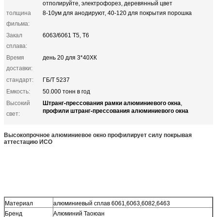
отполируйте, электрофорез, деревянный цвет
толщина
8-10ум для анодируют, 40-120 для покрытия порошка
фильма:
Закал
6063/6061 Т5, Т6
сплава:
Время
день 20 для 3*40ХК
доставки:
стандарт:
ГБ/Т 5237
Емкость:
50.000 тонн в год
Штранг-прессования рамки алюминиевого окна
Высокий
,
профили штранг-прессования алюминиевого окна
свет:
Высокопрочное алюминиевое окно профилирует силу покрывая
аттестацию ИСО
Материал
алюминиевый сплав 6061,6063,6082,6463
Бренд
Алюминий Таоюан