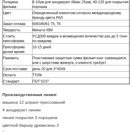
Толщина
8-10ум для анодируют (Макс 25ум), 40-120 для покрытия
фильма:
порошка
Цвет:
Определенный клиентом согласно международному
бренду цвета РАЛ
Закал сплава:
6063/6061 Т5, Т6
Твердость:
Минута ХВ9
Стоить
УСД300 каждое и возмещения количество раз до 5 тонн
прессформа:
по каждому
Прессформа
10-15 дней
делая время:
Паковать:
Пластиковая защитная сумка фильм+хэат сужающаяся,
или с шерстями жемчуга, о клиенте требует.
Срок поставки:
день 20 для 3*40ХК
Оплата:
ТТ/ЛК
Стандарт:
ГБ/Т 5237
Производственная линия:
машина 12 штранг-прессований
4 анодируют линию
линия покрытия 3 порошков
цветной барьер древесины 2