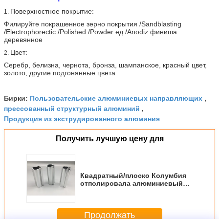
Поверхностное покрытие:
1.
Филируйте покрашенное зерно покрытия /Sandblasting
/Electrophorectic /Polished /Powder ед /Anodiz финиша
деревянное
Цвет:
2.
Серебр, белизна, чернота, бронза, шампанское, красный цвет,
золото, другие подгонянные цвета
Пользовательские алюминиевых направляющих
Бирки:
,
прессованный структурный алюминий
,
Продукция из экструдированного алюминия
Получить лучшую цену для
Квадратный/плоско Колумбия
отполировала алюминиевый
профиль, структурное
алюминиевое штранг-
прессование
Продолжать