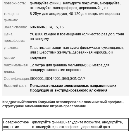
поверхность:
филируйте финиш, напудрите покрытие, анодируйте,
отполируйте, электрофорез, деревянный цвет
толщина
8-25ум для анодируют, 40-120 для покрытия порошка
фильма:
Закал сплава:
6063/6061 Т4, Т5, Т6
Цена
УСД300 каждое и возмещения количество раз до 5 тонн
по каждому
прессформы:
упаковка:
Пластиковая защитная сумка фильм+хэат сужающаяся,
или с шерстями жемчуга, деревянная коробка, о к
рынка:
Колумбия
максимальная
12 метра для финиша мельницы; 6,6 метра для
анодируют/покрытие порошка
длина:
Сертификация:
ISO9001,ISO14001,SGS,SONCAP
Пользовательские алюминиевых направляющих
Высокий свет:
,
Продукция из экструдированного алюминия
Квадратный/плоско Колумбия отполировала алюминиевый профиль,
структурное алюминиевое штранг-прессование
Поверхностное
филируйте финиш, напудрите покрытие, анодируйте,
покрытие:
отполируйте, электрофорез, деревянный цвет