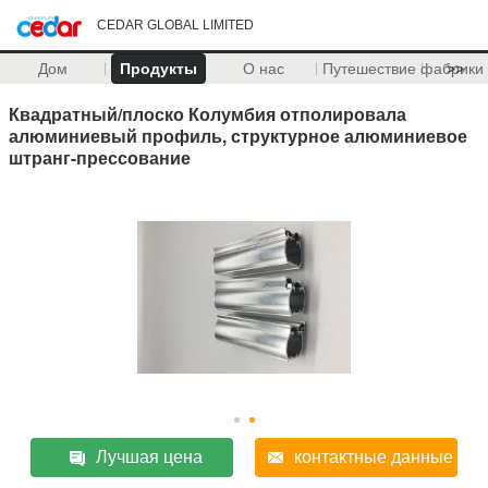
CEDAR GLOBAL LIMITED
Дом
Продукты
О нас
Путешествие фабрики
>>
Квадратный/плоско Колумбия отполировала
алюминиевый профиль, структурное алюминиевое
штранг-прессование
Лучшая цена
контактные данные