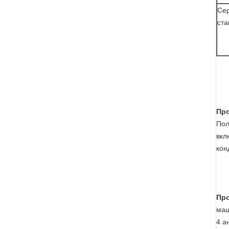
Сер
ста
Пр
Пол
вкл
кон
Про
маш
4 а