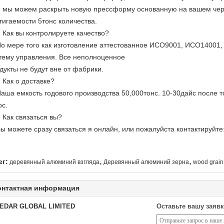
 мы можем раскрыть новую прессформу основанную на вашем черт
тигаемости 5тонс количества.
к: Как вы контролируете качество?
По мере того как изготовление аттестованное ИСО9001, ИСО14001,
тему управления. Все неполноценное
дукты не будут вне от фабрики.
к: Как о доставке?
Наша емкость годового производства 50,000тонс. 10-30дайс после 
ос.
к: Как связаться вы?
Вы можете сразу связаться я онлайн, или пожалуйста контактируйте:
,
,
ег:
деревянный алюминий взгляда
Деревянный алюминий зерна
wood grai
онтактная информация
EDAR GLOBAL LIMITED
Оставьте вашу заявк