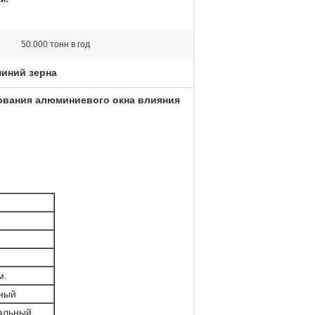
50.000 тонн в год
иний зерна
ования алюминиевого окна влияния
м.
пный
альный,