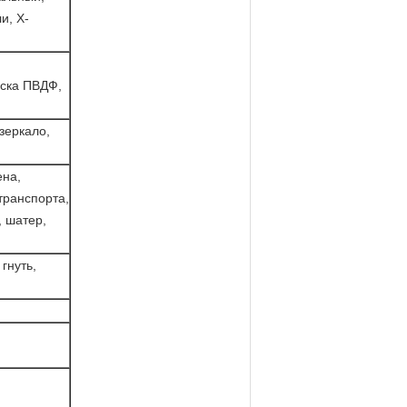
и, Х-
аска ПВДФ,
зеркало,
ена,
транспорта,
 шатер,
гнуть,