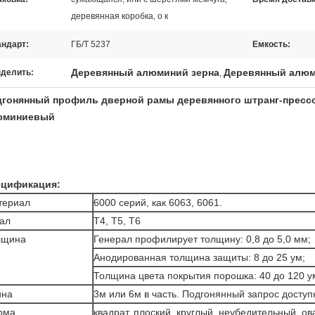
деревянная коробка, о к
андарт:
ГБ/Т 5237
Емкость:
Деревянный алюминий зерна
Деревянный алюм
делить:
,
гонянный профиль дверной рамы деревянного штранг-пресс
юминиевый
ецификация:
териал
6000 серий, как 6063, 6061.
ал
Т4, Т5, Т6
лщина
Генерал профилирует толщину: 0,8 до 5,0 мм;
Анодированная толщина защиты: 8 до 25 ум;
Толщина цвета покрытия порошка: 40 до 120 у
ина
3м или 6м в часть. Подгонянный запрос досту
рма
квадрат, плоский, круглый, неубедительный, ов