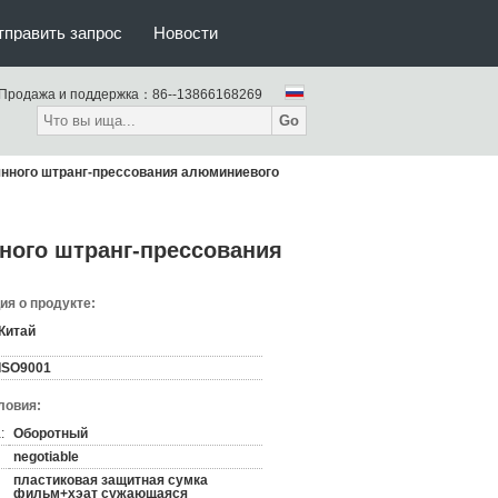
тправить запрос
Новости
Продажа и поддержка：
86--13866168269
Go
нного штранг-прессования алюминиевого
ого штранг-прессования
я о продукте:
Китай
ISO9001
ловия:
:
Оборотный
negotiable
пластиковая защитная сумка
фильм+хэат сужающаяся