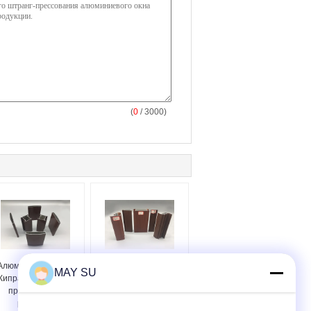
(
0
/ 3000)
Алюминий финиша
Ровный деревянный
MAY SU
Кипра деревянный
алюминий финиша
профилирует
профилирует алкали
ржавчину
сопротивляясь