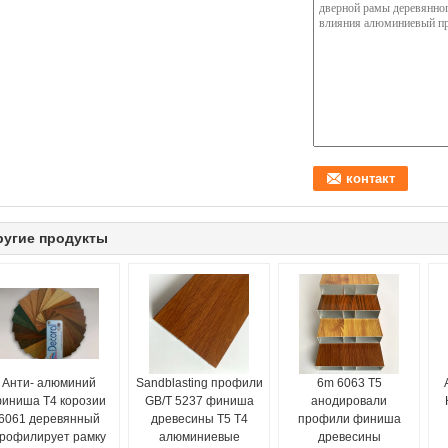
ругие продукты
Анти- алюминий
Sandblasting профили
6m 6063 T5
иниша Т4 корозии
GB/T 5237 финиша
анодировали
6061 деревянный
древесины T5 T4
профили финиша
рофилирует рамку
алюминиевые
древесины