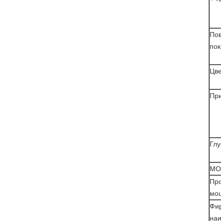
По
по
Цв
Пр
Глу
МО
Пр
мо
Фи
на