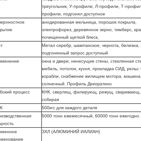
треугольник, У-профили, Л-профили, Т-профил
профили, подгонял доступное
верхностное
анодированная мельница, порошок покрыла,
крытие
электрофорез, деревянное зерно, тимберс, кр
почищенный щеткой блеск,
ет
Метал серебр, шампанское, чернота, белизна, 
подгонянный запрос доступный
именение
окна и двери, ненесущие стены, стеклянная ст
мебель, потолок, кухня, прокладка СИД, рельс 
корабли, снабжение жилищем мотора, машина,
солнечный. Профиль Декоратино
бокий процесс
КНК, сверлящ, филирующ, режущ, сваривающ, 
собирая
К
500кгс для каждого деталя
оизводственная
5000 тонн ежемесячный, 60000 тонн ежегодно.
щность
рменное
ЗХЛ (АЛЮМИНИЙ ИАЛИАН)
именование