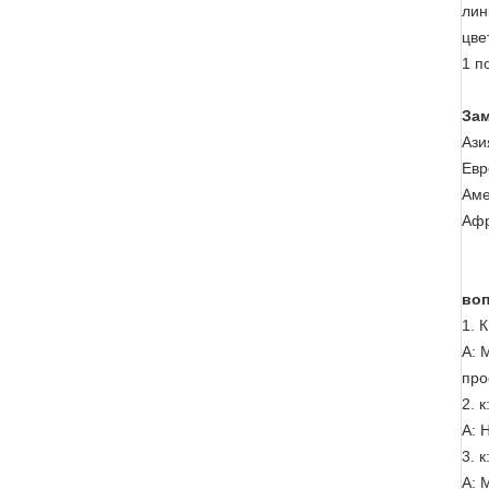
лин
цве
1 п
Зам
Ази
Евр
Аме
Афр
воп
1. 
А: 
про
2. 
А: 
3. 
А: 