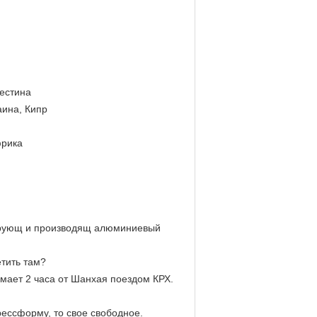
лестина
аина, Кипр
фрика
уирующ и производящ алюминиевый
етить там?
мает 2 часа от Шанхая поездом КРХ.
ессформу, то свое свободное.