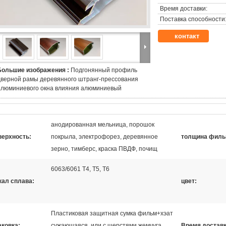
Время доставки:
Поставка способности
контакт
Большие изображения :
Подгонянный профиль
дверной рамы деревянного штранг-прессования
алюминиевого окна влияния алюминиевый
анодированная мельница, порошок
верхность:
покрыла, электрофорез, деревянное
толщина филь
зерно, тимберс, краска ПВДФ, почищ
6063/6061 Т4, Т5, Т6
кал сплава:
цвет:
Пластиковая защитная сумка фильм+хэат
аковка:
сужающаяся, или с шерстями жемчуга,
Время доставк