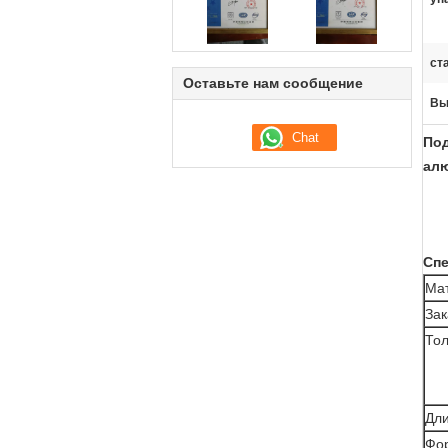
ст
Оставьте нам сообщение
Вы
Под
ал
Сп
Ма
Зак
То
Дл
Фо