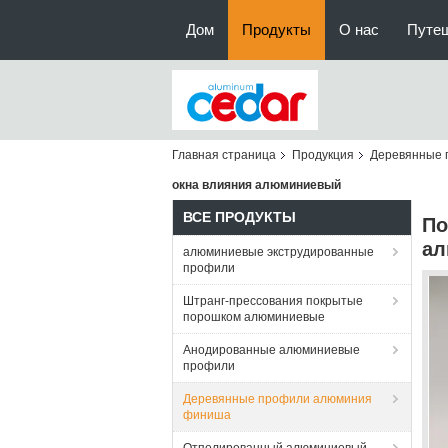
Дом
Продукты
О нас
Путе
Главная страница
Продукция
Деревянные 
окна влияния алюминиевый
ВСЕ ПРОДУКТЫ
По
ал
алюминиевые экструдированные
профили
Штранг-прессования покрытые
порошком алюминиевые
Анодированные алюминиевые
профили
Деревянные профили алюминия
финиша