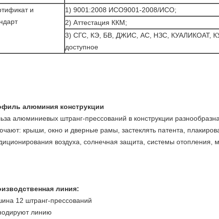
тификат и
1) 9001:2008 ИСО9001-2008/ИСО;
ндарт
2) Аттестация ККМ;
3) СГС, КЭ, БВ, ДЖИС, АС, НЗС, КУАЛИКОАТ,
доступное
офиль алюминия конструкции
ьза алюминиевых штранг-прессований в конструкции разнообразн
ючают: крыши, окно и дверные рамы, застеклять патента, плакиров
диционирования воздуха, солнечная защита, системы отопления, 
изводственная линия:
ина 12 штранг-прессований
нодируют линию