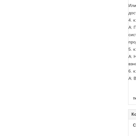
Или
дос
4. 
А: 
сис
про
5. 
А: 
взн
6. 
А: 
т
К
C