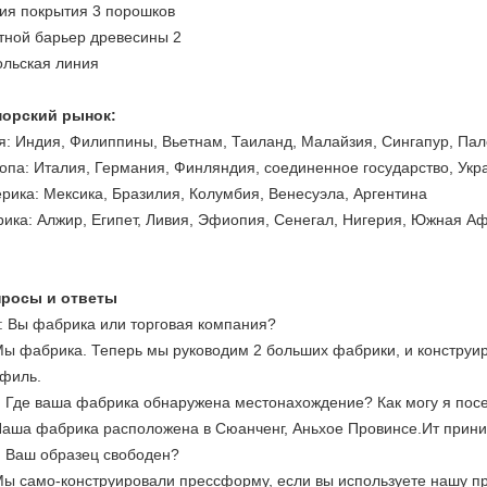
ия покрытия 3 порошков
тной барьер древесины 2
ольская линия
орский рынок:
я: Индия, Филиппины, Вьетнам, Таиланд, Малайзия, Сингапур, Па
опа: Италия, Германия, Финляндия, соединенное государство, Укр
рика: Мексика, Бразилия, Колумбия, Венесуэла, Аргентина
ика: Алжир, Египет, Ливия, Эфиопия, Сенегал, Нигерия, Южная А
росы и ответы
К: Вы фабрика или торговая компания?
Мы фабрика. Теперь мы руководим 2 больших фабрики, и констр
филь.
к: Где ваша фабрика обнаружена местонахождение? Как могу я пос
Наша фабрика расположена в Сюанченг, Аньхое Провинсе.Ит прини
к: Ваш образец свободен?
Мы само-конструировали прессформу, если вы используете нашу пр