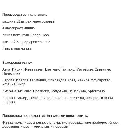
Применение
здание, индустрия, машинное оборудование
Производственная линия:
машина 12 штранг-прессований
4 анодируют линию
линия покрытия 3 порошков
цветной барьер древесины 2
1 польская линия
Заморский рынок:
Азия: Индия, Филиппины, Вьетнам, Таиланд, Малайзия, Сингапур,
Палестина
Европа: Италия, Германия, Финляндия, соединенное государство,
Украина, Кипр
Америка: Мексика, Бразилия, Колумбия, Венесуэла, Аргентина
Африка: Алжир, Египет, Ливия, Эфиопия, Сенегал, Нигерия, Южная
Африка
Поверхностное покрытие мы смогли предложить:
Финиш мельницы, анодирует, покрытие порошка, электрофорез, блеск,
деревянный цвет, термальный перерыв