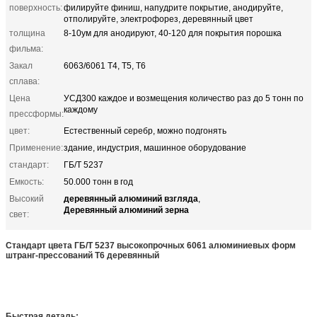
поверхность:
филируйте финиш, напудрите покрытие, анодируйте,
отполируйте, электрофорез, деревянный цвет
толщина
8-10ум для анодируют, 40-120 для покрытия порошка
фильма:
Закал
6063/6061 Т4, Т5, Т6
сплава:
Цена
УСД300 каждое и возмещения количество раз до 5 тонн по
каждому
прессформы:
цвет:
Естественный серебр, можно подгонять
Применение:
здание, индустрия, машинное оборудование
стандарт:
ГБ/Т 5237
Емкость:
50.000 тонн в год
деревянный алюминий взгляда
Высокий
,
Деревянный алюминий зерна
свет:
Стандарт цвета ГБ/Т 5237 высокопрочных 6061 алюминиевых форм
штранг-прессований Т6 деревянный
Быстрая деталь: