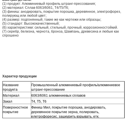
(1) продукт: Алюминиевый профиль штранг-прессования;
(2) материал: Сплав 6063/6061, Т4/Т5/Т6;
(3) финиш: анодировать, покрытие порошка, деревянное, электрофорез,
полирующ или любой цвет;
(4) размер: подгонянный, такие же как чертежи или образцы;
(5) стандарт: Высококачественный;
(6) характеристики: сильный, стильный, прочный, коррозионностойкий.
(7) серебр, белизна, чернота, бронза, Шампань, древесина и любые как
спрошено
Характер продукции
Название
Промышленный алюминиевый профиль/алюминиевое
продукта
штранг-прессование
Материал
6063/6061 алюминиевых сплавов
Закал
Т4, Т5, Т6
Поверхностное
Финиш Мил, покрытие порошка, анодировать,
покрытие
деревянное покрытие зерна, полировать,
елетрофоресис, зашкурить взрывать, етк.
Цвет
Естественный серебр, можно подгонять