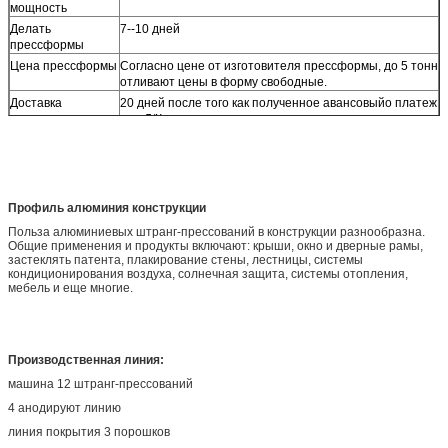
мощность
Делать
7--10 дней
прессформы
Цена прессформы
Согласно цене от изготовителя прессформы, до 5 тонн
отливают цены в форму свободные.
Доставка
20 дней после того как полученное авансовыйо платеж
или Л/К по предъявлении получили.
МОК
500кг/итем
Условие оплаты
Т/Т, Л/К по предъявлении.
Поселение
теоретическим весом или фактическим весом брутто.
Профиль алюминия конструкции
Польза алюминиевых штранг-прессований в конструкции разнообразна.
Общие применения и продукты включают: крыши, окно и дверные рамы,
застеклять патента, плакирование стены, лестницы, системы
кондиционирования воздуха, солнечная защита, системы отопления,
мебель и еще многие.
Производственная линия:
машина 12 штранг-прессований
4 анодируют линию
линия покрытия 3 порошков