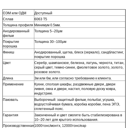
ОЭМ или ОДМ
Доступный
Сплав
6063 Т5
Толщина профиля
Минимум 0.5мм.
Анодированный
Толщина 5--20μм
фильм
Покрытие
Толщина 30--100μм
порошка
Финиш
Анодированный, щетка, блеск (зеркало), сандбластинг,
покрытие порошка
Цвет
Серебр, шампанское, белизна, латунь, чернота, титан,
серый цвет, темно-синее, фиолетовое золото, золото,
розовое золото.
Длина
3м или 6м, или согласно требованию к клиента.
Применение
Кухни, сползая шкафы, раздвижные двери, двери
ливня, окна и двери, настил, половую доску ковра,
индустрию.
Паковать
Выборочный: защитный фильм, полыбаг, усушка,
водоустойчивая бумага, коробка коробки, пена ЭПЭ,
сплетенный пояс.
Гарантия
Законченный и цвет смогите быть стабилизирована в
10--20 лет для крытого использования.
Производственная
1000тонс/монтх, 12000тонс/еар