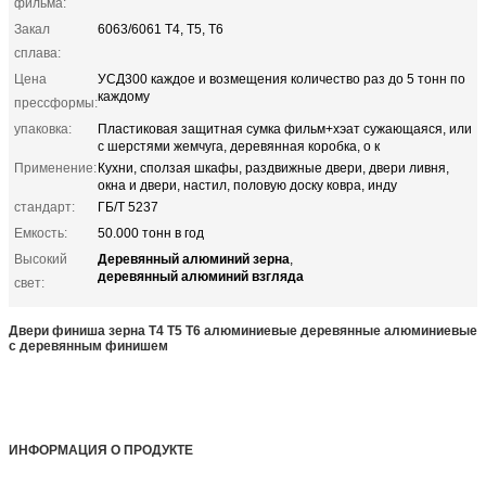
фильма:
Закал
6063/6061 Т4, Т5, Т6
сплава:
Цена
УСД300 каждое и возмещения количество раз до 5 тонн по
каждому
прессформы:
упаковка:
Пластиковая защитная сумка фильм+хэат сужающаяся, или
с шерстями жемчуга, деревянная коробка, о к
Применение:
Кухни, сползая шкафы, раздвижные двери, двери ливня,
окна и двери, настил, половую доску ковра, инду
стандарт:
ГБ/Т 5237
Емкость:
50.000 тонн в год
Деревянный алюминий зерна
Высокий
,
деревянный алюминий взгляда
свет:
Двери финиша зерна Т4 Т5 Т6 алюминиевые деревянные алюминиевые
с деревянным финишем
ИНФОРМАЦИЯ О ПРОДУКТЕ