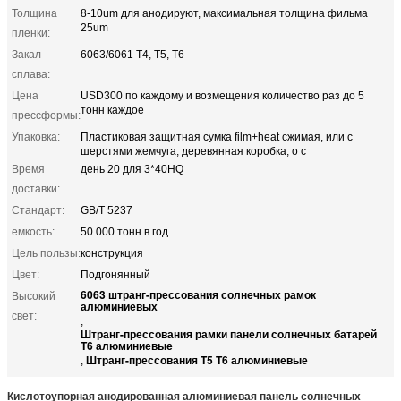
Толщина
8-10um для анодируют, максимальная толщина фильма
25um
пленки:
Закал
6063/6061 T4, T5, T6
сплава:
Цена
USD300 по каждому и возмещения количество раз до 5
тонн каждое
прессформы:
Упаковка:
Пластиковая защитная сумка film+heat сжимая, или с
шерстями жемчуга, деревянная коробка, о c
Время
день 20 для 3*40HQ
доставки:
Стандарт:
GB/T 5237
емкость:
50 000 тонн в год
Цель пользы:
конструкция
Цвет:
Подгонянный
6063 штранг-прессования солнечных рамок
Высокий
алюминиевых
свет:
,
Штранг-прессования рамки панели солнечных батарей
T6 алюминиевые
Штранг-прессования T5 T6 алюминиевые
,
Кислотоупорная анодированная алюминиевая панель солнечных