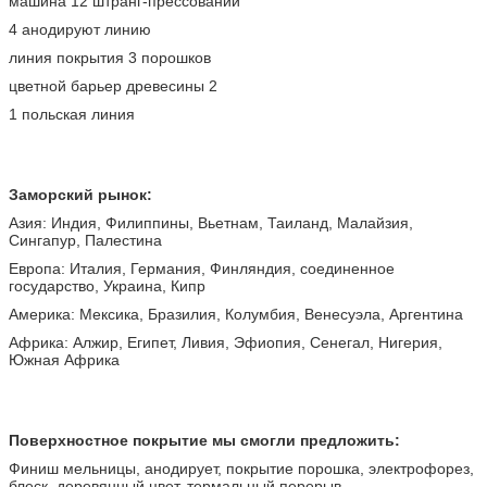
машина 12 штранг-прессований
4 анодируют линию
линия покрытия 3 порошков
цветной барьер древесины 2
1 польская линия
Заморский рынок:
Азия: Индия, Филиппины, Вьетнам, Таиланд, Малайзия,
Сингапур, Палестина
Европа: Италия, Германия, Финляндия, соединенное
государство, Украина, Кипр
Америка: Мексика, Бразилия, Колумбия, Венесуэла, Аргентина
Африка: Алжир, Египет, Ливия, Эфиопия, Сенегал, Нигерия,
Южная Африка
Поверхностное покрытие мы смогли предложить:
Финиш мельницы, анодирует, покрытие порошка, электрофорез,
блеск, деревянный цвет, термальный перерыв