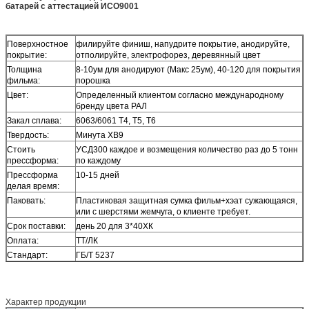
батарей с аттестацией ИСО9001
Поверхностное
филируйте финиш, напудрите покрытие, анодируйте,
покрытие:
отполируйте, электрофорез, деревянный цвет
Толщина
8-10ум для анодируют (Макс 25ум), 40-120 для покрытия
фильма:
порошка
Цвет:
Определенный клиентом согласно международному
бренду цвета РАЛ
Закал сплава:
6063/6061 Т4, Т5, Т6
Твердость:
Минута ХВ9
Стоить
УСД300 каждое и возмещения количество раз до 5 тонн
прессформа:
по каждому
Прессформа
10-15 дней
делая время:
Паковать:
Пластиковая защитная сумка фильм+хэат сужающаяся,
или с шерстями жемчуга, о клиенте требует.
Срок поставки:
день 20 для 3*40ХК
Оплата:
ТТ/ЛК
Стандарт:
ГБ/Т 5237
Характер продукции