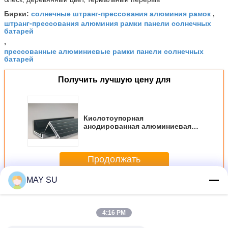
солнечные штранг-прессования алюминия рамок
Бирки:
,
штранг-прессования алюминия рамки панели солнечных
батарей
,
прессованные алюминиевые рамки панели солнечных
батарей
Получить лучшую цену для
Кислотоупорная
анодированная алюминиевая
панель солнечных батарей с
аттестацией ИСО9001
Продолжать
MAY SU
Алюминиевая панель солнечных батарей
Больше
4:16 PM