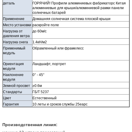
деталь
ГОРЯЧИЙ! Профили алюминиевых фабрикаторс Китая
алюминиевые для крыши/алюминиевой рамки панели
солнечных батарей
Применение
Домашняя солнечная система плоской крыши
Место установки
раскройте поле
Нагрузка от
до 60м/с
давления ветра
Нагрузка снега
1.4кН/м2
Применимый
Обрамленный или фрамелесс
модуль
Ориентация
Ландшафт, портрет
модуля
Наклонение
0° - 45°
модуля
Земной просвет
≥0.6м
Стандарты
ГБ/Т 5237
Цвет
Естественный
Гарантия
10 леты и сроков службы 25еарс
Производственная линия: